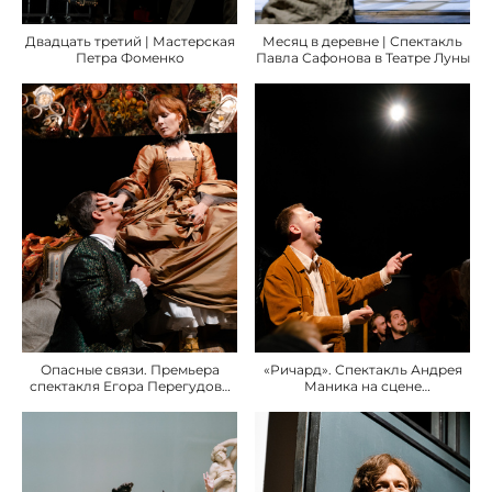
Двадцать третий | Мастерская
Месяц в деревне | Спектакль
Петра Фоменко
Павла Сафонова в Театре Луны
Опасные связи. Премьера
«Ричард». Спектакль Андрея
спектакля Егора Перегудова
Маника на сцене
в Мастерской Петра Фоменко
«Пространство Внутри»