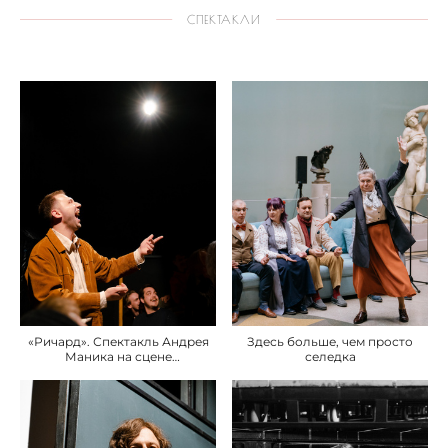
СПЕКТАКЛИ
«Ричард». Спектакль Андрея
Здесь больше, чем просто
Маника на сцене
селедка
«Пространство Внутри»