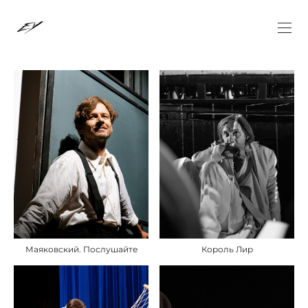
Маяковский. Послушайте
Король Лир