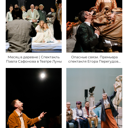
Месяц в деревне | Спектакль
Опасные связи. Премьера
Павла Сафонова в Театре Луны
спектакля Егора Перегудова
в Мастерской Петра Фоменко